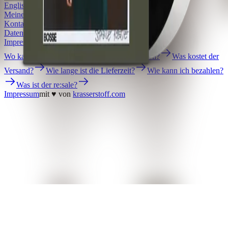
English
Meine Bestellung
Bestellung widerrufen
Kontakt
Hilfe
Datenschutz
AGB
Barrierefreiheit
Impressum
mit ♥ von
krasserstoff.com
Wo kann ich meine Onlinetickets herunterladen?
Was kostet der
Versand?
Wie lange ist die Lieferzeit?
Wie kann ich bezahlen?
Was ist der re:sale?
Impressum
mit ♥ von
krasserstoff.com