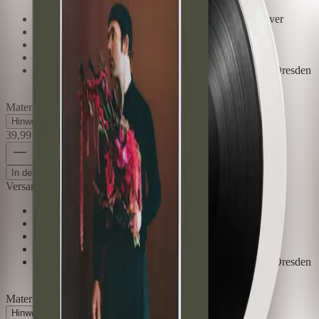
Limitierte 2LP (schwarz & crystal clear) im Klappcover
Signiert
Bio-Vinyl, 140g
LP1 schwarz: 12 Songs
LP2 crystal clear: 8 Live-Songs aus Hamburg 2024 / Dresden
2025
Material
:
140g Bio-Vinyl
Hinweise zur Produktsicherheit
+
39,99 €
1
Preis inkl. der gesetzl. MwSt., zzgl. 5,99 €
In den Bag
Versandkosten
Limitierte 2LP (schwarz & crystal clear) im Klappcover
Signiert
Bio-Vinyl, 140g
LP1 schwarz: 12 Songs
LP2 crystal clear: 8 Live-Songs aus Hamburg 2024 / Dresden
2025
Material
:
140g Bio-Vinyl
Hinweise zur Produktsicherheit
+