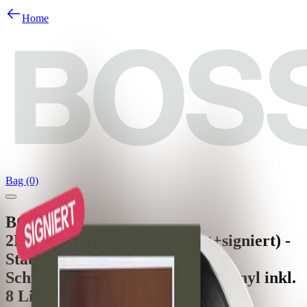
Home
Bag (0)
BOSSE
2LP im Klappcover (limitiert+signiert) -
Stabile Poesie
Schwarzes & crystal clear Bio-Vinyl inkl.
8 Live Songs