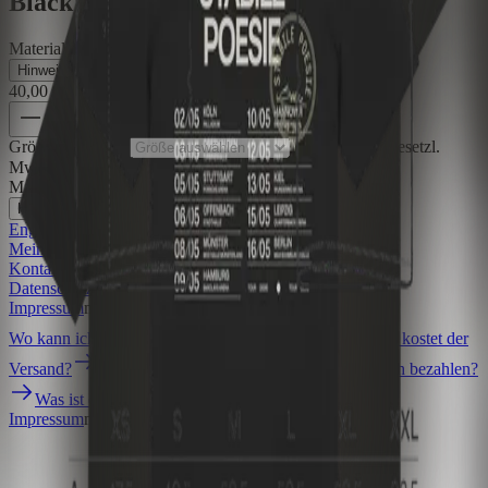
Black
Material
:
100 % Bio-Baumwolle
Hinweise zur Produktsicherheit
+
40,00 €
30,00 €
1
Größe auswählen
Preis inkl. der gesetzl.
MwSt., zzgl. 5,99 € Versandkosten
Material
:
100 % Bio-Baumwolle
Hinweise zur Produktsicherheit
+
English
Meine Bestellung
Bestellung widerrufen
Kontakt
Hilfe
Datenschutz
AGB
Barrierefreiheit
Impressum
mit ♥ von
krasserstoff.com
Wo kann ich meine Onlinetickets herunterladen?
Was kostet der
Versand?
Wie lange ist die Lieferzeit?
Wie kann ich bezahlen?
Was ist der re:sale?
Impressum
mit ♥ von
krasserstoff.com