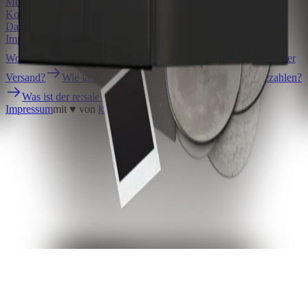
Meine Bestellung
Bestellung widerrufen
Kontakt
Hilfe
Datenschutz
AGB
Barrierefreiheit
Impressum
mit ♥ von
krasserstoff.com
Wo kann ich meine Onlinetickets herunterladen?
Was kostet der
Versand?
Wie lange ist die Lieferzeit?
Wie kann ich bezahlen?
Was ist der re:sale?
Impressum
mit ♥ von
krasserstoff.com